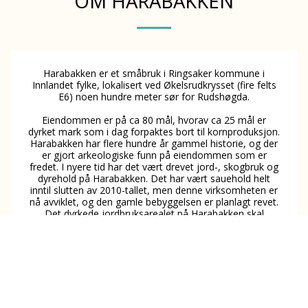
OM HARABAKKEN
Harabakken er et småbruk i Ringsaker kommune i
Innlandet fylke, lokalisert ved Økelsrudkrysset (fire felts
E6) noen hundre meter sør for Rudshøgda.
Eiendommen er på ca 80 mål, hvorav ca 25 mål er
dyrket mark som i dag forpaktes bort til kornproduksjon.
Harabakken har flere hundre år gammel historie, og der
er gjort arkeologiske funn på eiendommen som er
fredet. I nyere tid har det vært drevet jord-, skogbruk og
dyrehold på Harabakken. Det har vært sauehold helt
inntil slutten av 2010-tallet, men denne virksomheten er
nå avviklet, og den gamle bebyggelsen er planlagt revet.
Det dyrkede jordbruksarealet på Harabakken skal
fortsatt benyttes til konvensjonell matproduksjon.
I 2019 kjøpte Robert Storbekk og Hanne Kolloen
Harabakken for å revitalisere eiendommen og utvikle ny
grønn næringsvirksomhet der, som blant annet omfatter
moderne matproduksjon og fornybar energiproduksjon.
Det planlegges industrielle høyteknologiske
plantefabrikker med integrerte solkraftverk,